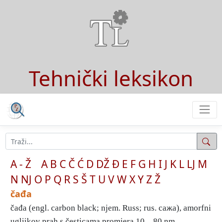
Tehnički leksikon
A - Ž
A
B
C
Č
Ć
D
DŽ
Đ
E
F
G
H
I
J
K
L
LJ
M
N
NJ
O
P
Q
R
S
Š
T
U
V
W
X
Y
Z
Ž
čađa
čađa (engl. carbon black; njem. Russ; rus. сажа), amorfni
ugljikov prah s česticama promjera 10…80 nm. ...