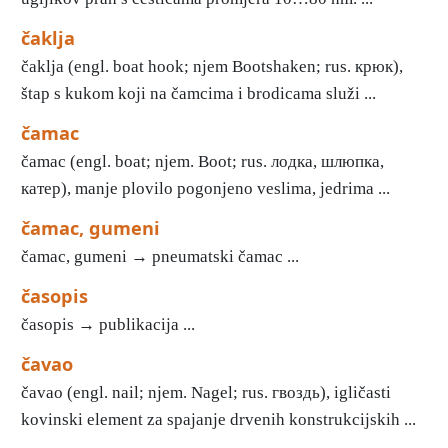
čaklja
čaklja (engl. boat hook; njem Bootshaken; rus. крюк),
štap s kukom koji na čamcima i brodicama služi ...
čamac
čamac (engl. boat; njem. Boot; rus. лодка, шлюпка,
катер), manje plovilo pogonjeno veslima, jedrima ...
čamac, gumeni
čamac, gumeni → pneumatski čamac ...
časopis
časopis → publikacija ...
čavao
čavao (engl. nail; njem. Nagel; rus. гвоздь), igličasti
kovinski element za spajanje drvenih konstrukcijskih ...