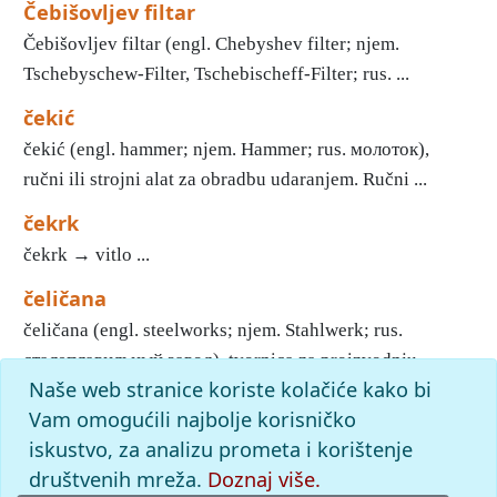
Čebišovljev filtar
Čebišovljev filtar (engl. Chebyshev filter; njem.
Tschebyschew-Filter, Tschebischeff-Filter; rus. ...
čekić
čekić (engl. hammer; njem. Hammer; rus. молоток),
ručni ili strojni alat za obradbu udaranjem. Ručni ...
čekrk
čekrk → vitlo ...
čeličana
čeličana (engl. steelworks; njem. Stahlwerk; rus.
сталеплавильный завод), tvornica za proizvodnju ...
Naše web stranice koriste kolačiće kako bi
1
2
3
4
5
6
7
8
Vam omogućili najbolje korisničko
iskustvo, za analizu prometa i korištenje
slovo
č
: pronađenih odgovora: 72; vrijeme izvršavanja upita:
16 ms
društvenih mreža.
Doznaj više.