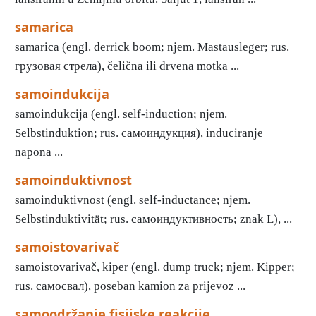
samarica
samarica (engl. derrick boom; njem. Mastausleger; rus.
грузовая стрела), čelična ili drvena motka ...
samoindukcija
samoindukcija (engl. self-induction; njem.
Selbstinduktion; rus. самоиндукция), induciranje
napona ...
samoinduktivnost
samoinduktivnost (engl. self-inductance; njem.
Selbstinduktivität; rus. самоиндуктивность; znak L), ...
samoistovarivač
samoistovarivač, kiper (engl. dump truck; njem. Kipper;
rus. самосвал), poseban kamion za prijevoz ...
samoodržanje fisijske reakcije