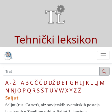
Tehnički leksikon
A - Ž
A
B
C
Č
Ć
D
DŽ
Đ
E
F
G
H
I
J
K
L
LJ
M
N
NJ
O
P
Q
R
S
Š
T
U
V
W
X
Y
Z
Ž
Saljut
Saljut (rus. Сaлют), niz sovjetskih svemirskih postaja
lansiranih u Zemljinu orbitu. Saljut 1, lansiran ...