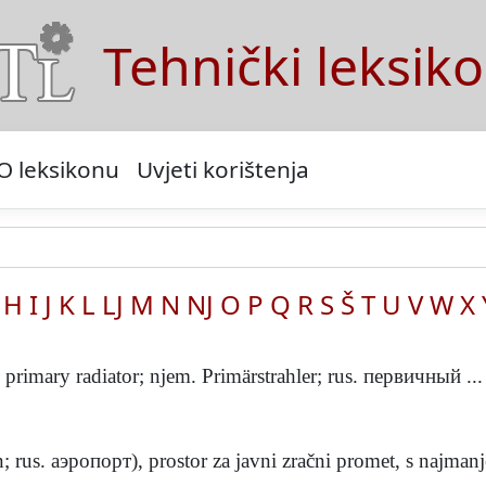
Tehnički leksik
O leksikonu
Uvjeti korištenja
H
I
J
K
L
LJ
M
N
NJ
O
P
Q
R
S
Š
T
U
V
W
X
. primary radiator; njem. Primärstrahler; rus. первичный ...
; rus. аэропорт), prostor za javni zračni promet, s najmanje