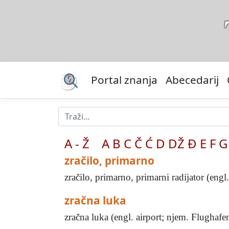
Portal znanja
Abecedarij
A - Ž
A
B
C
Č
Ć
D
DŽ
Đ
E
F
G
zračilo, primarno
zračilo, primarno, primarni radijator (engl
zračna luka
zračna luka (engl. airport; njem. Flughafen