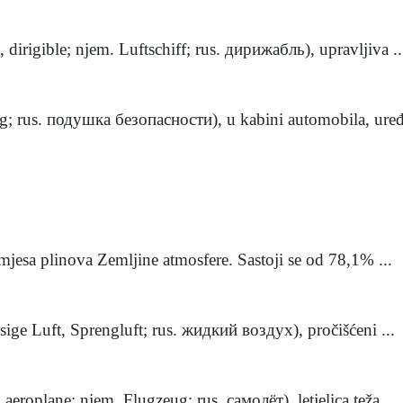
p, dirigible; njem. Luftschiff; rus. дирижабль), upravljiva ..
bag; rus. подушка безопасности), u kabini automobila, uređa
 smjesa plinova Zemljine atmosfere. Sastoji se od 78,1% ...
üssige Luft, Sprengluft; rus. жидкий воздух), pročišćeni ...
 aeroplane; njem. Flugzeug; rus. самолёт), letjelica teža ...